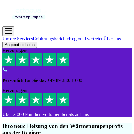
Unsere Services
Erfahrungsberichte
Regional vertreten
Über uns
Angebot einholen
Hervorragend
Persönlich für Sie da:
+49 89 38031 600
Hervorragend
Über 3.000 Familien vertrauen bereits auf uns
Ihre neue Heizung von den Wärmepumpen
profis
aus der Region: