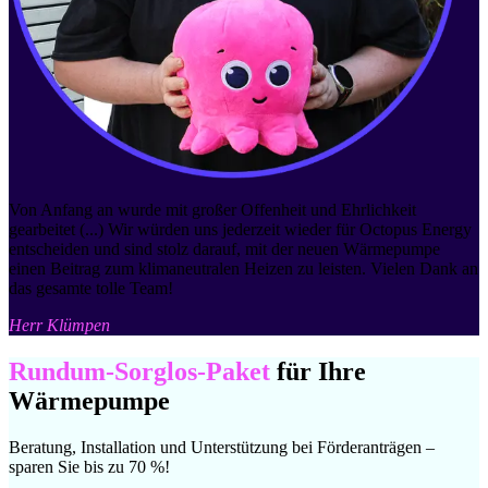
Von Anfang an wurde mit großer Offenheit und Ehrlichkeit
gearbeitet (...) Wir würden uns jederzeit wieder für Octopus Energy
entscheiden und sind stolz darauf, mit der neuen Wärmepumpe
einen Beitrag zum klimaneutralen Heizen zu leisten. Vielen Dank an
das gesamte tolle Team!
Herr Klümpen
Rundum-Sorglos-Paket
für Ihre
Wärmepumpe
Beratung, Installation und Unterstützung bei Förderanträgen –
sparen Sie bis zu 70 %!